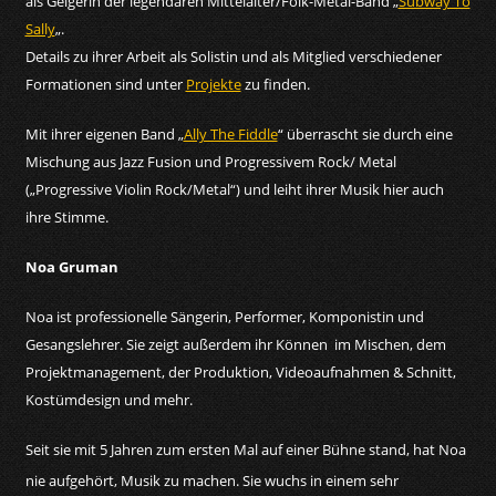
als Geigerin der legendären Mittelalter/Folk-Metal-Band „
Subway To
Sally
„.
Details zu ihrer Arbeit als Solistin und als Mitglied verschiedener
Formationen sind unter
Projekte
zu finden.
Mit ihrer eigenen Band „
Ally The Fiddle
“ überrascht sie durch eine
Mischung aus Jazz Fusion und Progressivem Rock/ Metal
(„Progressive Violin Rock/Metal“) und leiht ihrer Musik hier auch
ihre Stimme.
Noa Gruman
Noa ist professionelle Sängerin, Performer, Komponistin und
Gesangslehrer. Sie zeigt außerdem ihr Können im Mischen, dem
Projektmanagement, der Produktion, Videoaufnahmen & Schnitt,
Kostümdesign und mehr.
Seit sie mit 5 Jahren zum ersten Mal auf einer Bühne stand, hat Noa
nie aufgehört, Mus
ik zu machen. Sie wuchs in einem sehr