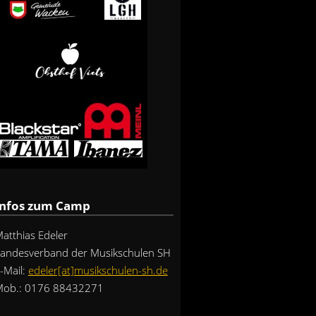
Infos zum Camp
atthias Edeler
andesverband der Musikschulen SH
-Mail:
edeler[at]musikschulen-sh.de
ob.: 0176 88432271