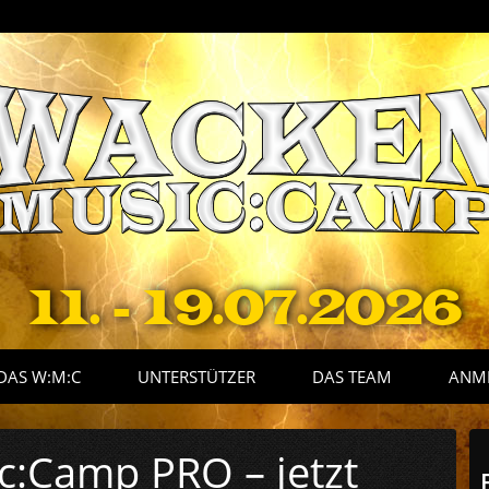
11. - 19.07.2026
DAS W:M:C
UNTERSTÜTZER
DAS TEAM
ANM
:Camp PRO – jetzt