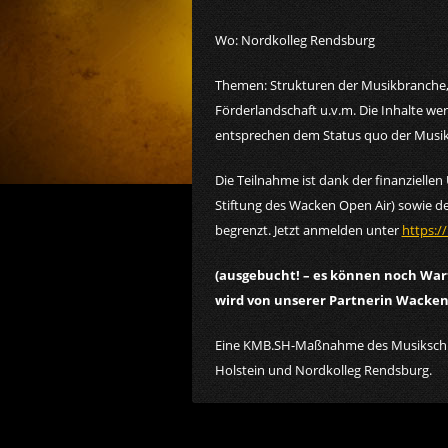
Wo: Nordkolleg Rendsburg
Themen: Strukturen der Musikbranche,
Förderlandschaft u.v.m. Die Inhalte we
entsprechen dem Status quo der Musik
Die Teilnahme ist dank der finanziell
Stiftung des Wacken Open Air) sowie des
begrenzt. Jetzt anmelden unter
https:/
(ausgebucht! – es können noch War
wird von unserer Partnerin Wacke
Eine KMB.SH-Maßnahme des Musikschul
Holstein und Nordkolleg Rendsburg.