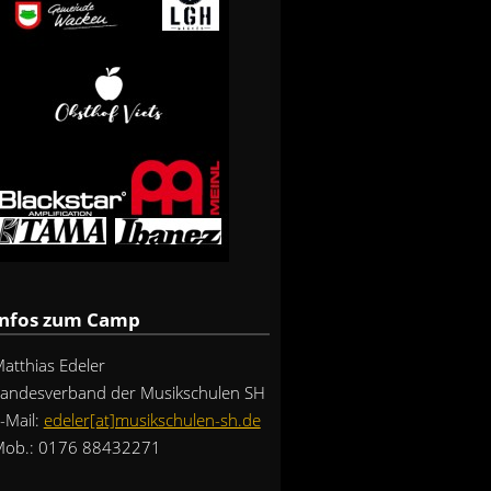
Infos zum Camp
atthias Edeler
andesverband der Musikschulen SH
-Mail:
edeler[at]musikschulen-sh.de
ob.: 0176 88432271