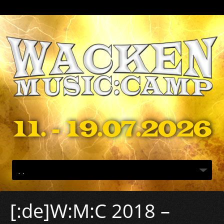
11. - 19.07.2026
[:de]W:M:C 2018 –