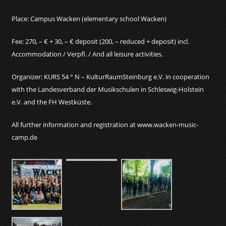
Place: Campus Wacken (elementary school Wacken)
Fee: 270, – € + 30, – € deposit (200, – reduced + deposit) incl.
Accommodation / Verpfl. / And all leisure activities.
Organizer: KURS 54 ° N – KulturRaumSteinburg e.V. in cooperation
with the Landesverband der Musikschulen in Schleswig-Holstein
e.V. and the FH Westküste.
All further information and registration at www.wacken-music-
camp.de