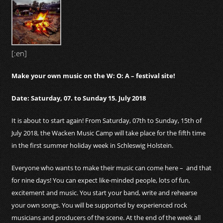
[:en]
Make your own music on the W: O: A – festival site!
Date: Saturday, 07. to Sunday 15. July 2018
It is about to start again!
From Saturday, 07th to Sunday, 15th of
July 2018, the Wacken Music Camp will take place for the fifth time
in the first summer holiday week in Schleswig Holstein.
Everyone who wants to make their music can come here –
and that
for nine days!
You can expect like-minded people, lots of fun,
excitement and music.
You start your band, write and rehearse
your own songs.
You will be supported by experienced rock
musicians and producers of the scene.
At the end of the week all