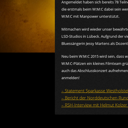
Angemeldet haben sich bereits 78 Tei
die erstmals beim W:M:C dabei sein we
W:M:C mit Manpower unterstützt.
Mitmachen wird wieder unser bewährte
LSD-Studios in Lübeck. Aufgrund der v
Bluessängerin Jessy Martens als Dozent
Neu beim W:M:C 2015 wird sein, dass wir
W:M:C-Plätzen ein kleines Filmteam gr
auch das Abschlusskonzert aufnehmen so
anmelden!
– Statement Sparkasse Westholste
– Bericht der Norddeutschen Run
– RSH-Interview mit Helmut Kolze