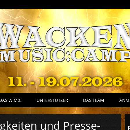
11. - 19.07.2026
DAS W:M:C
UNTERSTÜTZER
DAS TEAM
ANM
gkeiten und Presse-