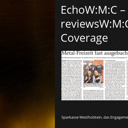
Echo
W:M:C –
reviews
W:M:C
Coverage
Sparkasse Westholstein, das Engageme