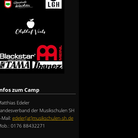
Infos zum Camp
atthias Edeler
andesverband der Musikschulen SH
-Mail:
edeler[at]musikschulen-sh.de
ob.: 0176 88432271