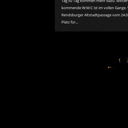
Tag zu Tag kommen mehr dazu. Mittlerw
kommende W:M:C ist im vollen Gange. 
Rendsburger Altstadtpassage vom 24.01
Platz für…
1
←