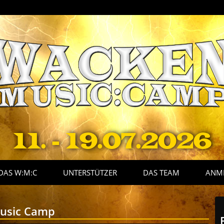
11. - 19.07.2026
DAS W:M:C
UNTERSTÜTZER
DAS TEAM
ANM
usic Camp