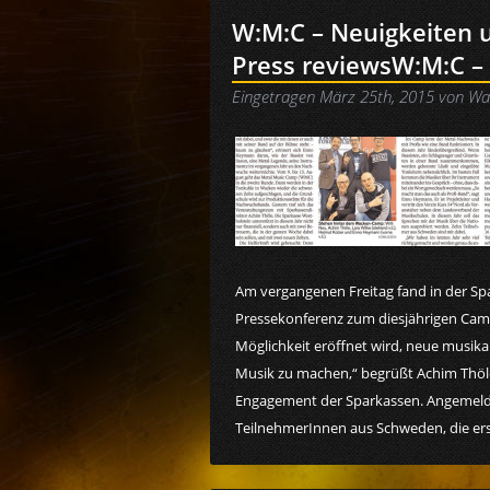
W:M:C – Neuigkeiten 
Press reviews
W:M:C –
Eingetragen
März 25th, 2015
von
Wa
Am vergangenen Freitag fand in der S
Pressekonferenz zum diesjährigen Camp
Möglichkeit eröffnet wird, neue musi
Musik zu machen,“ begrüßt Achim Thöle
Engagement der Sparkassen. Angemelde
TeilnehmerInnen aus Schweden, die er