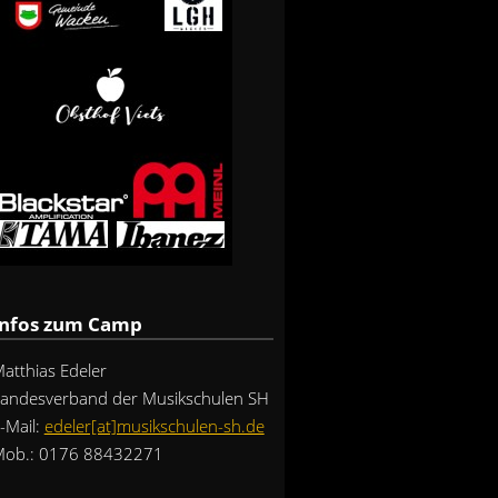
Infos zum Camp
atthias Edeler
andesverband der Musikschulen SH
-Mail:
edeler[at]musikschulen-sh.de
ob.: 0176 88432271