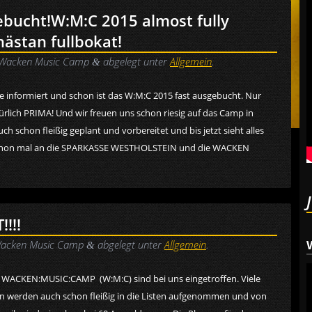
ebucht!
W:M:C 2015 almost fully
nästan fullbokat!
Wacken Music Camp
abgelegt unter
Allgemein
.
&
e informiert und schon ist das W:M:C 2015 fast ausgebucht. Nur
atürlich PRIMA! Und wir freuen uns schon riesig auf das Camp in
ch schon fleißig geplant und vorbereitet und bis jetzt sieht alles
k schon mal an die SPARKASSE WESTHOLSTEIN und die WACKEN
!!!
acken Music Camp
abgelegt unter
Allgemein
.
&
e WACKEN:MUSIC:CAMP (W:M:C) sind bei uns eingetroffen. Viele
n werden auch schon fleißig in die Listen aufgenommen und von