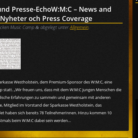
und Presse-Echo
W:M:C – News and
 Nyheter och Press Coverage
cken Music Camp
abgelegt unter
Allgemein
.
&
parkasse Westholstein, dem Premium-Sponsor des W:M:C, eine
 statt. „Wir freuen uns, dass mit dem W:M:C jungen Menschen die
kalische Erfahrungen zu sammeln und gemeinsam mit anderen
, Mitglied im Vorstand der Sparkasse Westholstein, das
t haben sich bereits 78 TeilnehmerInnen. Hinzu kommen 10
stmals beim W:M:C dabei sein werden…