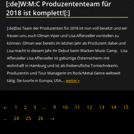
[:de]W:M:C Produzententeam für
2018 ist komplett![:]
[:de]Das Team der Produzenten für 2018 ist nun voll besetzt und wir
freuen uns, euch Olman Viper und Lisa Affenzeller vorstellen zu
können. Olman war bereits im letzten Jahr als Produzent dabei und
Lisa macht in diesem Jahr ihr Debut beim Wacken Music Camp. Lisa
Affenzeller Lisa Affenzeller ist gebürtige Österreicherin mit
wohnhaft in Hamburg und ist als freiberufliche Tontechnikerin,
Produzentin und Tour Managerin im Rock/Metal Genre weltweit
tätig. Sie tourte in Europa, USA,…
weiter »
←
1
2
3
…
9
10
11
12
13
14
15
…
24
25
26
→