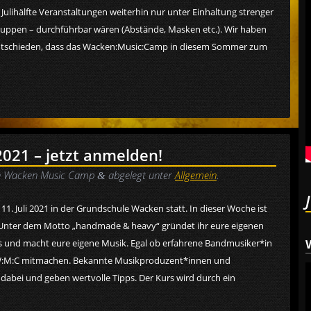
n Julihälfte Veranstaltungen weiterhin nur unter Einhaltung strenger
ruppen – durchführbar wären (Abstände, Masken etc.). Wir haben
ntschieden, dass das Wacken:Music:Camp in diesem Sommer zum
21 – jetzt anmelden!
n
Wacken Music Camp
abgelegt unter
Allgemein
.
&
1. Juli 2021 in der Grundschule Wacken statt. In dieser Woche ist
t. Unter dem Motto „handmade & heavy“ gründet ihr eure eigenen
s und macht eure eigene Musik. Egal ob erfahrene Bandmusiker*in
 W:M:C mitmachen. Bekannte Musikproduzent*innen und
abei und geben wertvolle Tipps. Der Kurs wird durch ein