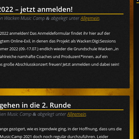
22 – jetzt anmelden!
on
Wacken Music Camp
abgelegt unter
Allgemein
.
&
2022 anmelden! Das Anmeldeformular findet ihr hier auf der
em Online-Exil, in denen das Projekt als Wacken:Digi:Sessions
mmer 2022 (09.-17.07.) endlich wieder die Grundschule Wacken „in
 zahlreiche namhafte Coaches und Produzent*innen, auf ein
 große Abschlusskonzert freuen! Jetzt anmelden und dabei sein!
gehen in die 2. Runde
ken Music Camp
abgelegt unter
Allgemein
.
&
nge gezögert, wie es irgendwie ging, in der Hoffnung, dass uns die
:Music:Camp 2021 doch noch regulär durchzuführen. Leider