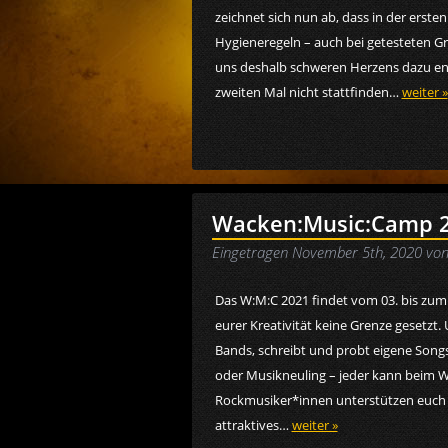
zeichnet sich nun ab, dass in der erste
Hygieneregeln – auch bei getesteten G
uns deshalb schweren Herzens dazu e
zweiten Mal nicht stattfinden…
weiter »
Wacken:Music:Camp 20
Eingetragen
November 5th, 2020
vo
Das W:M:C 2021 findet vom 03. bis zum 1
eurer Kreativität keine Grenze gesetz
Bands, schreibt und probt eigene Song
oder Musikneuling – jeder kann beim
Rockmusiker*innen unterstützen euch d
attraktives…
weiter »