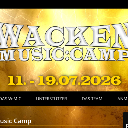
11. - 19.07.2026
DAS W:M:C
UNTERSTÜTZER
DAS TEAM
ANM
usic Camp