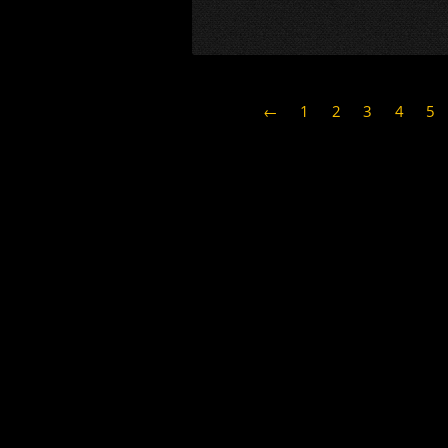
←
1
2
3
4
5