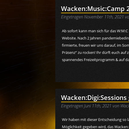
Wacken:Music:Camp 20
Eingetragen
November 11th, 2021
v
Ab sofort kann man sich für das W:M:C 
Website. Nach 2 Jahren pandemiebedingt
firmierte, freuen wir uns darauf, im So
Präsenz“ zu rocken! Ihr dürft euch auf
spannendes Freizeitprogramm & auf das
Wacken:Digi:Sessions 
Eingetragen
Juni 11th, 2021
von
Wac
Wir haben mit dieser Entscheidung so la
Möglichkeit gegeben wird, das Wacken