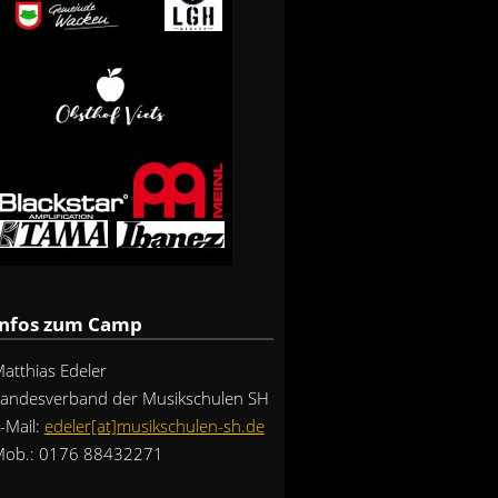
Infos zum Camp
atthias Edeler
andesverband der Musikschulen SH
-Mail:
edeler[at]musikschulen-sh.de
ob.: 0176 88432271